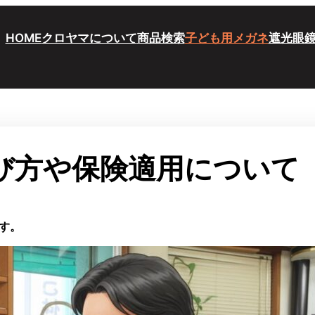
HOME
クロヤマについて
商品検索
子ども用メガネ
遮光眼
び方や保険適用について
す。