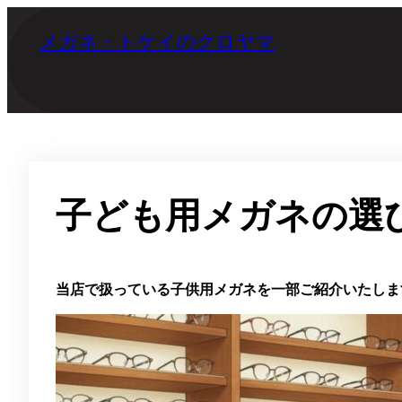
内
容
メガネ・トケイのクロヤマ
を
ス
キ
ッ
プ
子ども用メガネの選
当店で扱っている子供用メガネを一部ご紹介いたしま